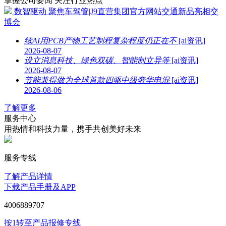
掌握公司要闻 关注行业热点
数智驱动 聚焦车驾管|J9直营集团官方网站交通新品亮相交
博会
续AI用PCB产物工艺制程复杂程度仍正在不
[ai资讯]
2026-08-07
设立消息科技、绿色双碳、智能制立异等
[ai资讯]
2026-08-07
节能兼得做为全球首款四驱中级奢华电混
[ai资讯]
2026-08-06
了解更多
服务中心
用热情和科技力量，携手共创美好未来
服务专线
了解产品详情
下载产品手册及APP
4006889707
按1转至产品报修专线