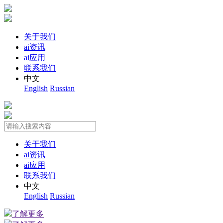
关于我们
ai资讯
ai应用
联系我们
中文
English
Russian
关于我们
ai资讯
ai应用
联系我们
中文
English
Russian
了解更多