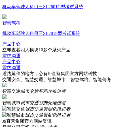
机动车驾驶人科目三SL2601C型考试系统
智慧驾考
机动车驾驶人科目三SL2818型考试系统
产品中心
立即查看四大模块10多个系列产品
需求沟通
产品中心
需求沟通
道路延伸的地方，必有J9直营集团官方网站科技
交通安全、智慧交通、智慧城市、智慧驾培、智能驾考
智慧交通
城市交通智能化推进者
智慧城市
城市交通智能化推进者
智慧交通
城市交通智能化推进者
智慧城市
城市交通智能化推进者
J9直营集团官方网站资讯