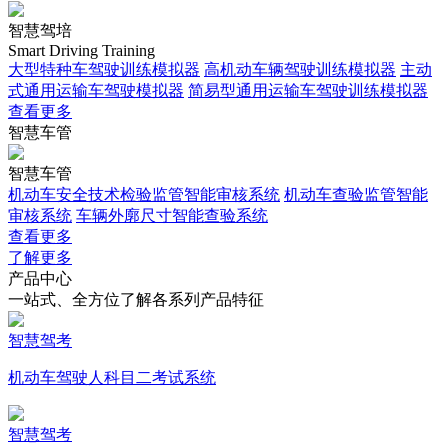
智慧驾培
Smart Driving Training
大型特种车驾驶训练模拟器
高机动车辆驾驶训练模拟器
主动
式通用运输车驾驶模拟器
简易型通用运输车驾驶训练模拟器
查看更多
智慧车管
智慧车管
机动车安全技术检验监管智能审核系统
机动车查验监管智能
审核系统
车辆外廓尺寸智能查验系统
查看更多
了解更多
产品中心
一站式、全方位了解各系列产品特征
智慧驾考
机动车驾驶人科目二考试系统
智慧驾考