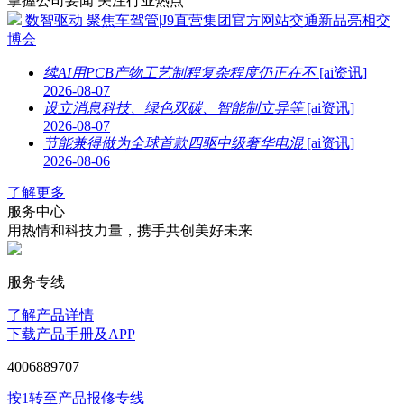
掌握公司要闻 关注行业热点
数智驱动 聚焦车驾管|J9直营集团官方网站交通新品亮相交
博会
续AI用PCB产物工艺制程复杂程度仍正在不
[ai资讯]
2026-08-07
设立消息科技、绿色双碳、智能制立异等
[ai资讯]
2026-08-07
节能兼得做为全球首款四驱中级奢华电混
[ai资讯]
2026-08-06
了解更多
服务中心
用热情和科技力量，携手共创美好未来
服务专线
了解产品详情
下载产品手册及APP
4006889707
按1转至产品报修专线