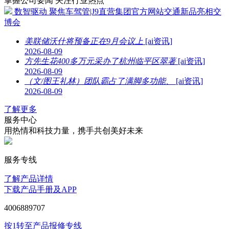
掌握公司要闻 关注行业热点
数智驱动 聚焦车驾管|J9直营集团官方网站交通新品亮相交
博会
美联储沃什将预备正在9月会议上
[ai资讯]
2026-08-09
方先生花400多万元采办了杭州临平区翠著
[ai资讯]
2026-08-09
（文/图王礼林）团队霸占了满脚多功能、
[ai资讯]
2026-08-09
了解更多
服务中心
用热情和科技力量，携手共创美好未来
服务专线
了解产品详情
下载产品手册及APP
4006889707
按1转至产品报修专线