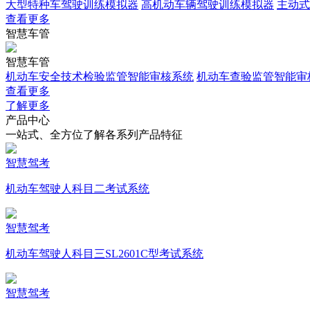
大型特种车驾驶训练模拟器
高机动车辆驾驶训练模拟器
主动式
查看更多
智慧车管
智慧车管
机动车安全技术检验监管智能审核系统
机动车查验监管智能审
查看更多
了解更多
产品中心
一站式、全方位了解各系列产品特征
智慧驾考
机动车驾驶人科目二考试系统
智慧驾考
机动车驾驶人科目三SL2601C型考试系统
智慧驾考