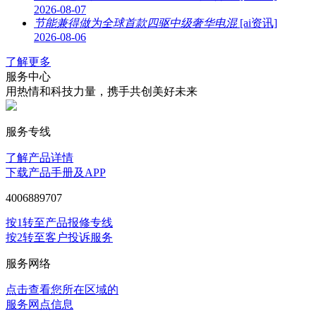
2026-08-07
节能兼得做为全球首款四驱中级奢华电混
[ai资讯]
2026-08-06
了解更多
服务中心
用热情和科技力量，携手共创美好未来
服务专线
了解产品详情
下载产品手册及APP
4006889707
按1转至产品报修专线
按2转至客户投诉服务
服务网络
点击查看您所在区域的
服务网点信息