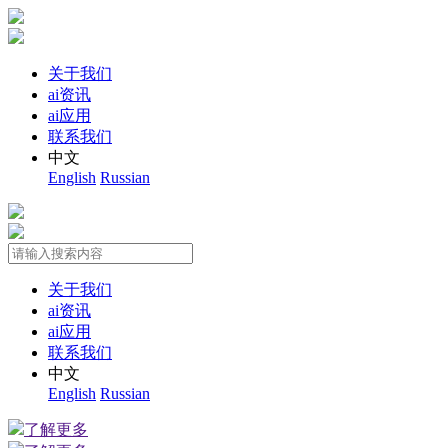
关于我们
ai资讯
ai应用
联系我们
中文
English
Russian
关于我们
ai资讯
ai应用
联系我们
中文
English
Russian
了解更多