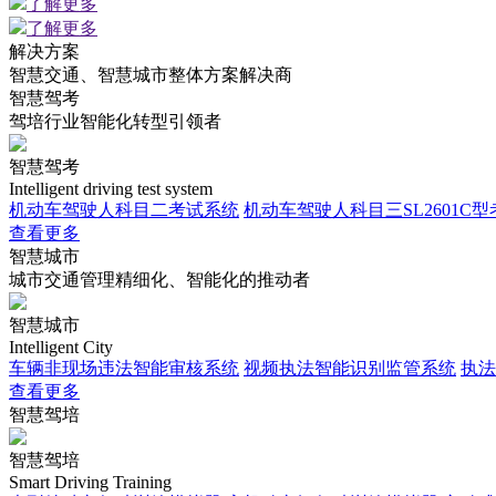
了解更多
了解更多
解决方案
智慧交通、智慧城市整体方案解决商
智慧驾考
驾培行业智能化转型引领者
智慧驾考
Intelligent driving test system
机动车驾驶人科目二考试系统
机动车驾驶人科目三SL2601C
查看更多
智慧城市
城市交通管理精细化、智能化的推动者
智慧城市
Intelligent City
车辆非现场违法智能审核系统
视频执法智能识别监管系统
执法
查看更多
智慧驾培
智慧驾培
Smart Driving Training