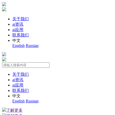
关于我们
ai资讯
ai应用
联系我们
中文
English
Russian
关于我们
ai资讯
ai应用
联系我们
中文
English
Russian
了解更多