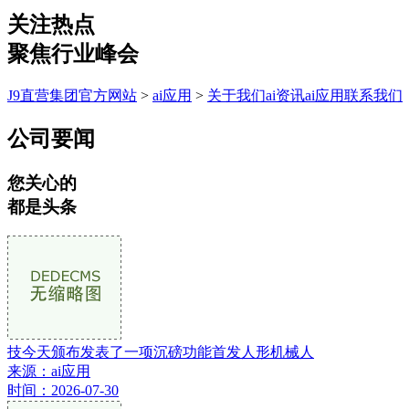
关注热点
聚焦行业峰会
J9直营集团官方网站
>
ai应用
>
关于我们
ai资讯
ai应用
联系我们
公司要闻
您关心的
都是头条
技今天颁布发表了一项沉磅功能首发人形机械人
来源：ai应用
时间：2026-07-30