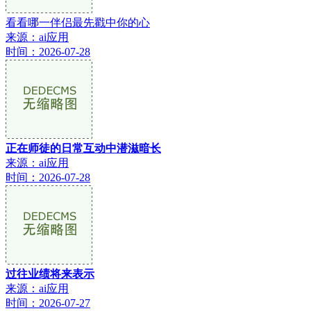
看看哪一伴侣最先戳中你的心
来源：ai应用
时间：2026-07-28
正在师徒的日常互动中潜滋暗长
来源：ai应用
时间：2026-07-28
过往业绩将来表示
来源：ai应用
时间：2026-07-27