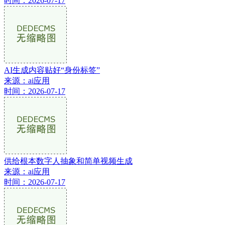
时间：2026-07-17
AI生成内容贴好“身份标签”
来源：ai应用
时间：2026-07-17
供给根本数字人抽象和简单视频生成
来源：ai应用
时间：2026-07-17