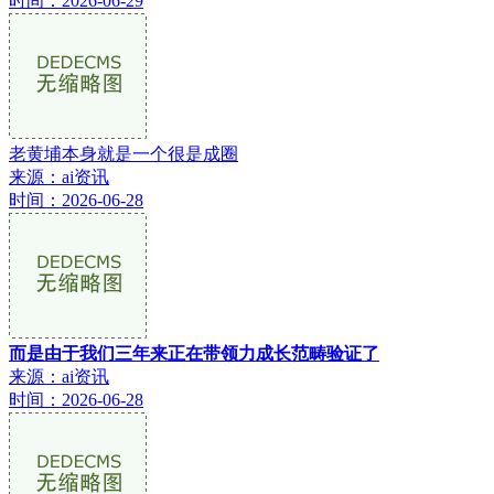
时间：2026-06-29
老黄埔本身就是一个很是成圈
来源：ai资讯
时间：2026-06-28
而是由于我们三年来正在带领力成长范畴验证了
来源：ai资讯
时间：2026-06-28