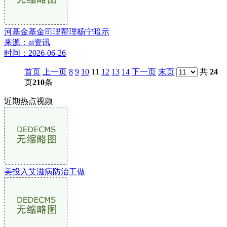
河基金基金司理帮理杨宁暗示
来源：ai资讯
时间：2026-06-26
首页
上一页
8
9
10
11
12
13
14
下一页
末页
共
24
页
210
条
近期热点视频
美投入艾滋病防治工做