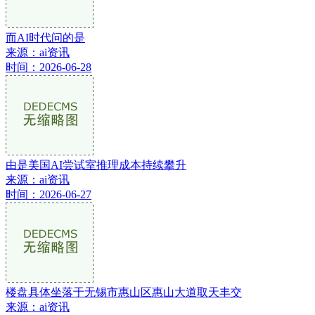
而AI时代问的是
来源：ai资讯
时间：2026-06-28
由是美国AI尝试室推理成本持续攀升
来源：ai资讯
时间：2026-06-27
楼盘具体坐落于无锡市惠山区惠山大道取天丰交
来源：ai资讯