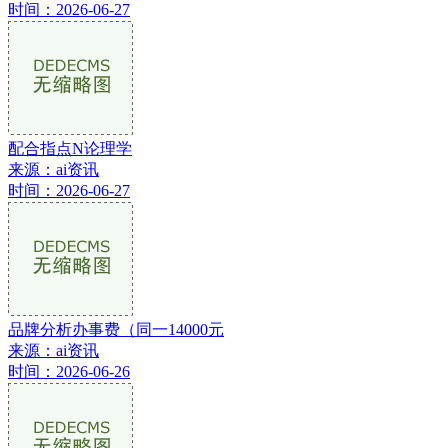
时间：2026-06-27
配合指点N论理学
来源：ai资讯
时间：2026-06-27
品牌分析办事费（同一14000元
来源：ai资讯
时间：2026-06-26