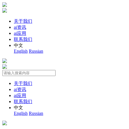
关于我们
ai资讯
ai应用
联系我们
中文
English
Russian
关于我们
ai资讯
ai应用
联系我们
中文
English
Russian