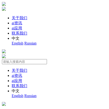
关于我们
ai资讯
ai应用
联系我们
中文
English
Russian
关于我们
ai资讯
ai应用
联系我们
中文
English
Russian