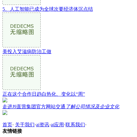
5、人工智能已成为全球次要经济体沉点结
美投入艾滋病防治工做
正在这个合作日趋白热化、变化以“周”
走进J9直营集团官方网站交通
了解公司情况及企业文化
首页
·
关于我们
·
ai资讯
·
ai应用
·
联系我们
·
友情链接