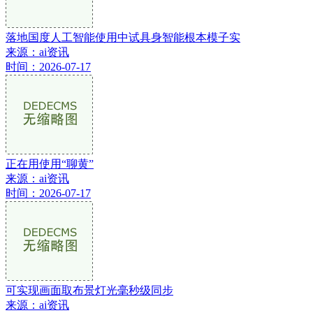
落地国度人工智能使用中试具身智能根本模子实
来源：ai资讯
时间：2026-07-17
正在用使用“聊黄”
来源：ai资讯
时间：2026-07-17
可实现画面取布景灯光毫秒级同步
来源：ai资讯