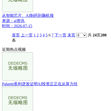
从智能芯片、AI制药到脑机接
来源：ai资讯
时间：2026-07-15
首页
上一页
1
2
3
4
5
6
7
下一页
末页
共
24
页
208
条
近期热点视频
Palantir盈利迸发证明AI投资正正在从算力扶