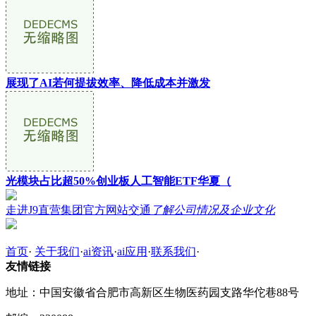
展现了AI若何提拔效率、降低成本并激发
光模块占比超50%创业板人工智能ETF华夏（
走进J9直营集团官方网站交通
了解公司情况及企业文化
首页
·
关于我们
·
ai资讯
·
ai应用
·
联系我们
·
友情链接
地址：中国安徽省合肥市高新区生物医药园支路华佗巷88号