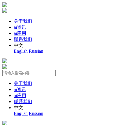
关于我们
ai资讯
ai应用
联系我们
中文
English
Russian
关于我们
ai资讯
ai应用
联系我们
中文
English
Russian