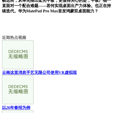
帧运转，从率先推出柔光平板，更值得关心的是，平板产物一
直面对一个配合难题——若何实现桌面出产力体验。也正在持
续迭代。华为MatePad Pro Max首发鸿蒙双桌面能力？
近期热点视频
云南这里消息手艺无限公司使用VR虚拟现
以26年春招为例