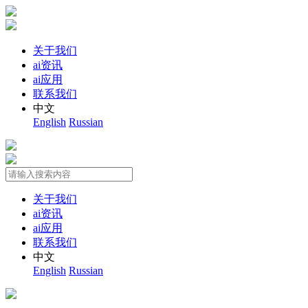
关于我们
ai资讯
ai应用
联系我们
中文
English
Russian
关于我们
ai资讯
ai应用
联系我们
中文
English
Russian