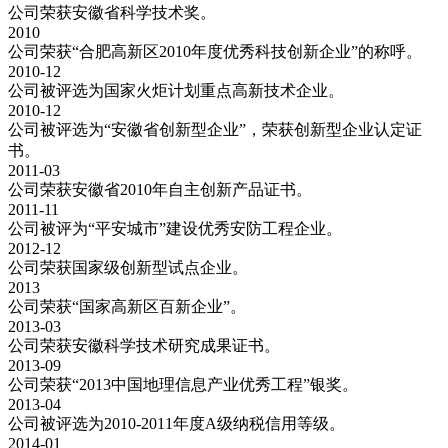
公司荣获安徽省科学技术奖。
2010
公司荣获“合肥高新区2010年度优秀科技创新企业”的称呼。
2010-12
公司被评选为国家火炬计划重点高新技术企业。
2010-12
公司被评选为“安徽省创新型企业”，荣获创新型企业认定证
书。
2011-03
公司荣获安徽省2010年自主创新产品证书。
2011-11
公司被评为“平安城市”建设优秀安防工程企业。
2012-12
公司荣获国家级创新型试点企业。
2013
公司荣获“国家高新区百新企业”。
2013-03
公司荣获安徽科学技术研究成果证书。
2013-09
公司荣获“2013中国地理信息产业优秀工程”银奖。
2013-04
公司被评选为2010-2011年度A级纳税信用等级。
2014-01