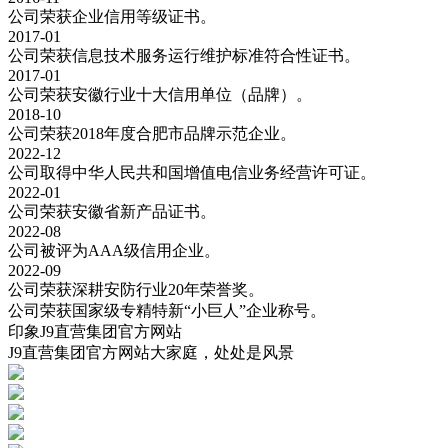
公司荣获企业信用等级证书。
2017-01
公司荣获信息技术服务运行维护标准符合性证书。
2017-01
公司荣获安徽行业十大信用单位（品牌）。
2018-10
公司荣获2018年度合肥市品牌示范企业。
2022-12
公司取得中华人民共和国增值电信业务经营许可证。
2022-01
公司荣获安徽省新产品证书。
2022-08
公司被评为AAA级信用企业。
2022-09
公司荣获深耕安防行业20年荣誉奖。
公司荣获国家级专精特新“小巨人”企业称号。
印象J9直营集团官方网站
J9直营集团官方网站大家庭，处处是风景