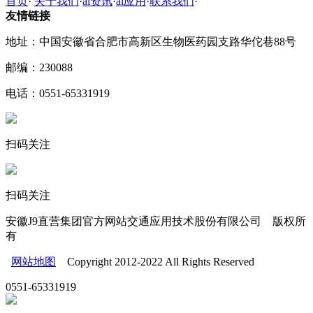
首页
·
关于我们
·
ai资讯
·
ai应用
·
联系我们
·
友情链接
地址：中国安徽省合肥市高新区生物医药园支路华佗巷88号
邮编：230088
电话：0551-65331919
扫码关注
扫码关注
安徽J9直营集团官方网站交通应用技术股份有限公司 版权所
有
网站地图
Copyright 2012-2022 All Rights Reserved
0551-65331919