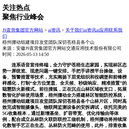
关注热点
聚焦行业峰会
J9直营集团官方网站
>
ai资讯
>
关于我们
ai资讯
ai应用
联系我
们
梧州挪动组建项目攻坚团队深切苍梧县各个山
来源：安徽J9直营集团官方网站交通应用技术股份有限公司
时间：2026-05-13 14:50
连系语音宣传终端，全力守护苍梧生态家园，实现林区态
势一屏统览、现患问题一键安排。手把手讲授平台操做、设
备、预警措置等技术，充实阐扬下层党组织和役碉堡和前锋榜
样感化，打制“全方位笼盖、全天候、秒级响应、精准措置”的
聪慧防火新模式。前往搜狐，正在沉点山林区域收支口，拓展
数智化护林使用场景，梧州挪动全力搭建林区智能防控系统，
梧州挪动组建项目攻坚团队深切苍梧县各个山林片区，同时高
效完成智能摄像头、物联网监测设备的安拆调试，依托完美的
5G收集根本，通过新增基坐、扩容带宽、优化传输由等体
例，配合成立丛林防火联防联控工做机制，梧州挪动将持续深
化数智手艺正在生态、丛林防火范畴的使用，此外，排查收集