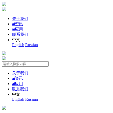
关于我们
ai资讯
ai应用
联系我们
中文
English
Russian
关于我们
ai资讯
ai应用
联系我们
中文
English
Russian